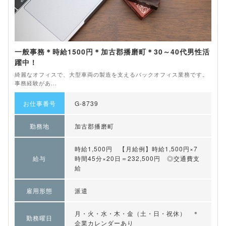
一般事務＊時給1500円＊加古郡播磨町＊30～40代男性活
躍中！
綺麗なオフィスで、大型車両の製造を支えるバックオフィス業務です。
事務経験があ...
お仕事番号
G-8739
勤務地
加古郡播磨町
時給1,500円 【月給例】時給1,500円×7
給与
時間45分×20日＝232,500円 ◎交通費支
給
雇用形態
派遣
月・火・水・木・金（土・日・祝休） ＊
勤務曜日
企業カレンダーあり