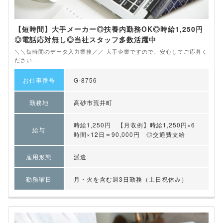
【短時間】大手メーカー◎扶養内勤務OK◎時給1,250円
◎電話応対無し◎当社スタッフ多数活躍中
＼＼短時間のデータ入力業務／／ 大手企業ですので、安心してご応募く
ださい ...
お仕事番号
G-8756
勤務地
高砂市荒井町
時給1,250円 【月収例】時給1,250円×6
給与
時間×12日＝90,000円 ◎交通費支給
雇用形態
派遣
勤務曜日
月・火を含む週3日勤務（土日祝休み）