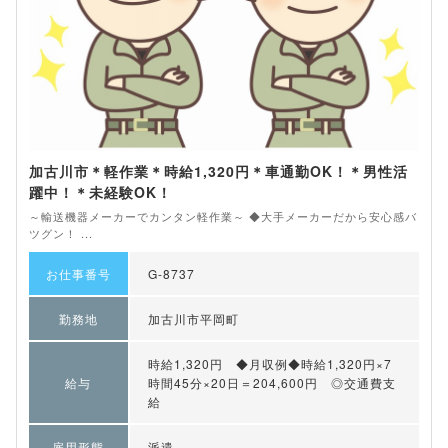
加古川市＊軽作業＊時給1,320円＊車通勤OK！＊男性活
躍中！＊未経験OK！
～輸送機器メーカーでカンタン軽作業～ ◆大手メーカーだから安心感バ
ツグン！ ...
お仕事番号
G-8737
勤務地
加古川市平岡町
時給1,320円 ◆月収例◆時給1,320円×7
給与
時間45分×20日＝204,600円 ◎交通費支
給
雇用形態
派遣