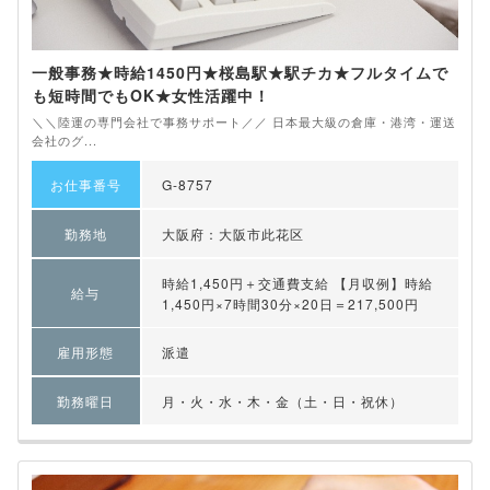
一般事務★時給1450円★桜島駅★駅チカ★フルタイムで
も短時間でもOK★女性活躍中！
＼＼陸運の専門会社で事務サポート／／ 日本最大級の倉庫・港湾・運送
会社のグ...
お仕事番号
G-8757
勤務地
大阪府：大阪市此花区
時給1,450円＋交通費支給 【月収例】時給
給与
1,450円×7時間30分×20日＝217,500円
雇用形態
派遣
勤務曜日
月・火・水・木・金（土・日・祝休）