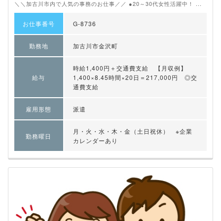
＼＼加古川市内で人気の事務のお仕事／／ ●20～30代女性活躍中！ ...
お仕事番号
G-8736
勤務地
加古川市金沢町
時給1,400円＋交通費支給 【月収例】
給与
1,400×8.45時間×20日＝217,000円 ◎交
通費支給
雇用形態
派遣
月・火・水・木・金（土日祝休） ※企業
勤務曜日
カレンダーあり