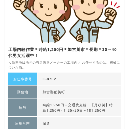
工場内軽作業＊時給1,250円＊加古川市＊長期＊30～40
代男女活躍中！
＼勤務地は地元の有名酒造メーカーの工場内／ お任せするのは、機械に
ついた酒...
お仕事番号
G-8732
勤務地
加古郡稲美町
時給1,250円＋交通費支給 【月収例】時
給与
給1,250円×７.25×20日＝181,250円
雇用形態
派遣