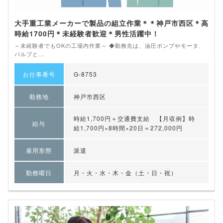
大手重工業メーカーで製品の組立作業＊＊神戸市西区＊高
時給1700円＊未経験者歓迎＊男性活躍中！
～未経験者でもOKの工場内作業～ ◆勤務先は、油圧ポンプやモータ、
バルブと...
お仕事番号
G-8753
勤務地
神戸市西区
時給1,700円＋交通費支給 【月収例】時
給与
給1,700円×8時間×20日＝272,000円
雇用形態
派遣
勤務曜日
月・火・水・木・金（土・日・祝）