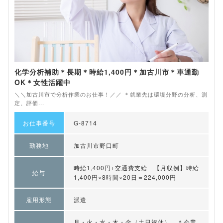
化学分析補助＊長期＊時給1,400円＊加古川市＊車通勤
OK＊女性活躍中
＼＼加古川市で分析作業のお仕事！／／ ＊就業先は環境分野の分析、測
定、評価...
お仕事番号
G-8714
勤務地
加古川市野口町
時給1,400円+交通費支給 【月収例】時給
給与
1,400円×8時間×20日＝224,000円
雇用形態
派遣
月・火・水・木・金（土日祝休） ＊企業