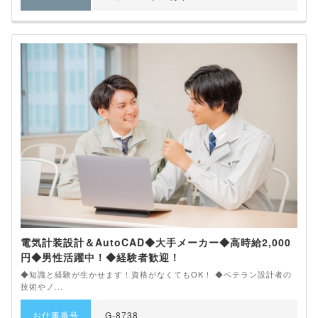
電気計装設計＆AutoCAD◆大手メーカー◆高時給2,000
円◆男性活躍中！◆経験者歓迎！
◆知識と経験が生かせます！資格がなくてもOK！ ◆ベテラン設計者の
技術やノ...
お仕事番号
G-8738