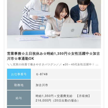
営業事務☆土日祝休み☆時給1,350円☆女性活躍中☆加古
川市☆車通勤OK
＼＼充実の待遇で働きやすさバツグン／／ ●20～40代女性活躍中！ ...
お仕事番号
Ｇ-8748
勤務地
加古川市
時給1,350円＋交通費支給 【月収例】
給与
216,000円（20日出勤の場合）