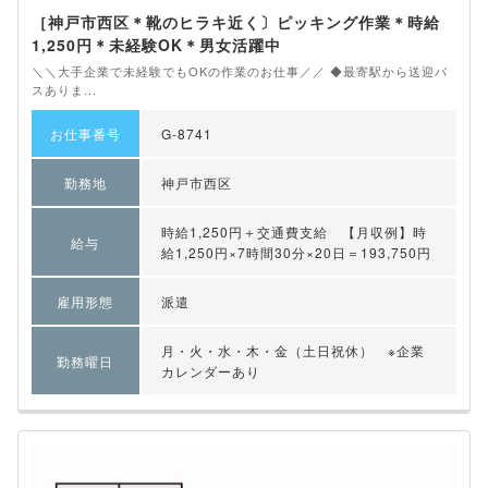
［神戸市西区＊靴のヒラキ近く〕ピッキング作業＊時給
1,250円＊未経験OK＊男女活躍中
＼＼大手企業で未経験でもOKの作業のお仕事／／ ◆最寄駅から送迎バ
スありま...
お仕事番号
G-8741
勤務地
神戸市西区
時給1,250円＋交通費支給 【月収例】時
給与
給1,250円×7時間30分×20日＝193,750円
雇用形態
派遣
月・火・水・木・金（土日祝休） ※企業
勤務曜日
カレンダーあり