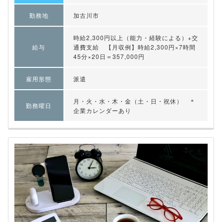
勤務地
加古川市
時給2,300円以上（能力・経験による）+交
給与
通費支給 【月収例】時給2,300円×7時間
45分×20日＝357,000円
雇用形態
派遣
月・火・水・木・金（土・日・祝休） ＊
勤務曜日
企業カレンダーあり