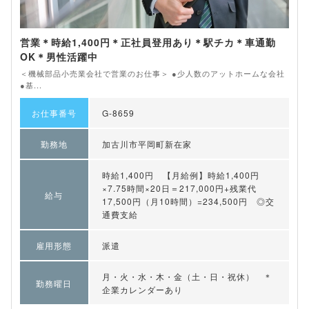
営業＊時給1,400円＊正社員登用あり＊駅チカ＊車通勤
OK＊男性活躍中
＜機械部品小売業会社で営業のお仕事＞ ●少人数のアットホームな会社
●基...
お仕事番号
G-8659
勤務地
加古川市平岡町新在家
時給1,400円 【月給例】時給1,400円
×7.75時間×20日＝217,000円+残業代
給与
17,500円（月10時間）=234,500円 ◎交
通費支給
雇用形態
派遣
月・火・水・木・金（土・日・祝休） ＊
勤務曜日
企業カレンダーあり