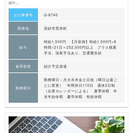
躍中...
お仕事番号
G-8740
勤務地
高砂市荒井町
時給1,500円 【月収例】時給1,500円×8
給与
時間×21日＝252,000円以上 プラス残業
手当、深夜手当あり、交通費支給
雇用形態
紹介予定派遣
勤務曜日：月火水木金土日祝（曜日は週ご
とに変更） 年間休日110日 週休2日制
勤務曜日
（企業カレンダーによる） 夏季休暇 年
末年始休暇 慶弔休暇 有給休暇