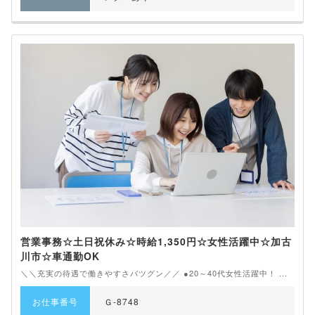
営業事務☆土日祝休み☆時給1,350円☆女性活躍中☆加古
川市☆車通勤OK
＼＼充実の待遇で働きやすさバツグン／／ ●20～40代女性活躍中！ ...
お仕事番号
Ｇ-8748