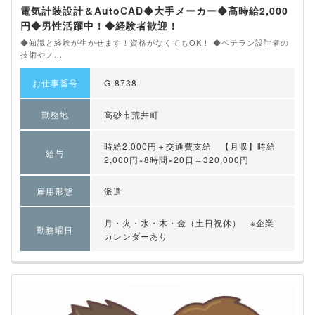
電気計装設計＆AutoCAD◆大手メーカー◆高時給2,000
円◆男性活躍中！◆経験者歓迎！
◆知識と経験が生かせます！資格がなくてもOK！ ◆ベテラン設計者の
技術やノ...
お仕事番号
G-8738
勤務地
高砂市荒井町
時給2,000円＋交通費支給 【月収】時給
給与
2,000円×8時間×20日＝320,000円
雇用形態
派遣
月・火・水・木・金（土日祝休） ※企業
勤務曜日
カレンダーあり