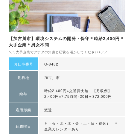
【加古川市】環境システムの開発・保守＊時給2,400円＊
大手企業＊男女不問
＼＼大手企業でアナタの知識と経験を活かしてください♪／／
お仕事番号
G-8482
勤務地
加古川市
時給2,400円+交通費支給 【月収例】
給与
2,400円×7.75時間×20日＝372,000円
雇用形態
派遣
月・火・水・木・金（土・日・祝休） ＊
勤務曜日
企業カレンダーあり