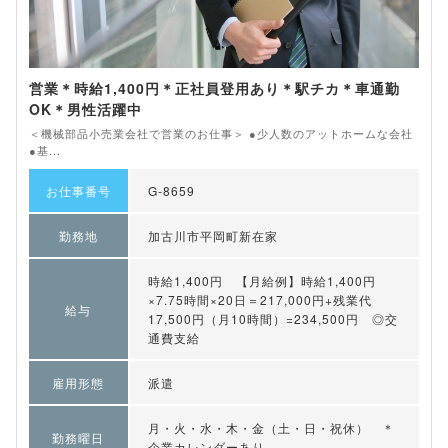
営業＊時給1,400円＊正社員登用あり＊駅チカ＊車通勤
OK＊男性活躍中
＜機械部品小売業会社で営業のお仕事＞ ●少人数のアットホームな会社
●基...
お仕事番号
G-8659
勤務地
加古川市平岡町新在家
時給1,400円 【月給例】時給1,400円
×7.75時間×20日＝217,000円+残業代
給与
17,500円（月10時間）=234,500円 ◎交
通費支給
雇用形態
派遣
月・火・水・木・金（土・日・祝休） ＊
勤務曜日
企業カレンダーあり