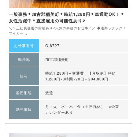
一般事務＊加古郡稲美町＊時給1,280円＊車通勤OK！＊
女性活躍中＊直接雇用の可能性あり♪
＼＼正社員登用の実績あり♪人気の事務のお仕事／／ ◆通勤ラクラク！
マイカー...
お仕事番号
G-8727
勤務地
加古郡稲美町
時給1,280円＋交通費 【月収例】時給
給与
1,280円×8時間×20日＝204,800円
雇用形態
派遣
月・火・水・木・金（土日祝休） ※企業
勤務曜日
カレンダーあり