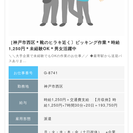
［神戸市西区＊靴のヒラキ近く〕ピッキング作業＊時給
1,250円＊未経験OK＊男女活躍中
＼＼大手企業で未経験でもOKの作業のお仕事／／ ◆最寄駅から送迎バ
スありま...
お仕事番号
G-8741
勤務地
神戸市西区
時給1,250円＋交通費支給 【月収例】時
給与
給1,250円×7時間30分×20日＝193,750円
雇用形態
派遣
月・火・水・木・金（土日祝休） ※企業