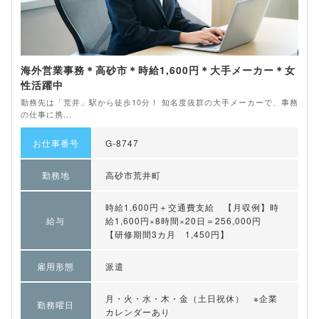
海外営業事務＊高砂市＊時給1,600円＊大手メーカー＊女
性活躍中
勤務先は「荒井」駅から徒歩10分！ 知名度抜群の大手メーカーで、事務
の仕事に携...
お仕事番号
G-8747
勤務地
高砂市荒井町
時給1,600円＋交通費支給 【月収例】時
給与
給1,600円×8時間×20日＝256,000円
【研修期間3カ月 1,450円】
雇用形態
派遣
月・火・水・木・金（土日祝休） ※企業
勤務曜日
カレンダーあり