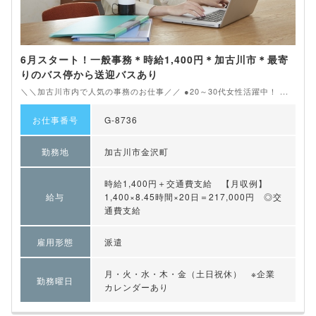
6月スタート！一般事務＊時給1,400円＊加古川市＊最寄
りのバス停から送迎バスあり
＼＼加古川市内で人気の事務のお仕事／／ ●20～30代女性活躍中！ ...
お仕事番号
G-8736
勤務地
加古川市金沢町
時給1,400円＋交通費支給 【月収例】
給与
1,400×8.45時間×20日＝217,000円 ◎交
通費支給
雇用形態
派遣
月・火・水・木・金（土日祝休） ※企業
勤務曜日
カレンダーあり