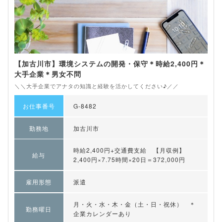
【加古川市】環境システムの開発・保守＊時給2,400円＊
大手企業＊男女不問
＼＼大手企業でアナタの知識と経験を活かしてください♪／／
お仕事番号
G-8482
勤務地
加古川市
時給2,400円+交通費支給 【月収例】
給与
2,400円×7.75時間×20日＝372,000円
雇用形態
派遣
月・火・水・木・金（土・日・祝休） ＊
勤務曜日
企業カレンダーあり