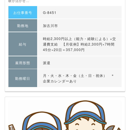
験が活かせ...
お仕事番号
G-8451
勤務地
加古川市
時給2,300円以上（能力・経験による）+交
給与
通費支給 【月収例】時給2,300円×7時間
45分×20日＝357,000円
雇用形態
派遣
月・火・水・木・金（土・日・祝休） ＊
勤務曜日
企業カレンダーあり