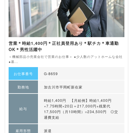
営業＊時給1,400円＊正社員登用あり＊駅チカ＊車通勤
OK＊男性活躍中
＜機械部品小売業会社で営業のお仕事＞ ●少人数のアットホームな会社
●基...
お仕事番号
G-8659
勤務地
加古川市平岡町新在家
時給1,400円 【月給例】時給1,400円
×7.75時間×20日＝217,000円+残業代
給与
17,500円（月10時間）=234,500円 ◎交
通費支給
雇用形態
派遣