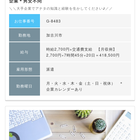
企業＊男女不問
＼＼大手企業でアナタの知識と経験を生かしてください♪／／
お仕事番号
G-8483
勤務地
加古川市
時給2,700円+交通費支給 【月収例】
給与
2,700円×7時間45分×20日＝418,500円
雇用形態
派遣
月・火・水・木・金（土・日・祝休） ＊
勤務曜日
企業カレンダーあり