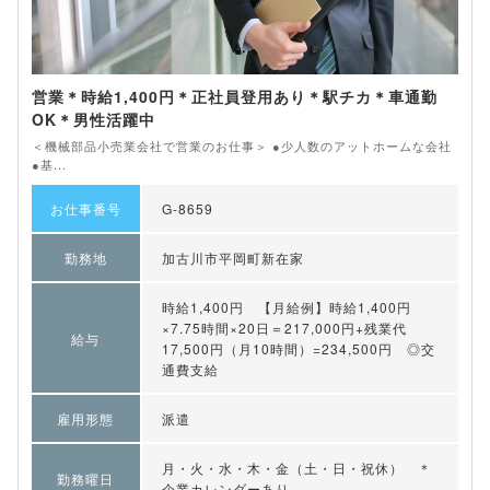
営業＊時給1,400円＊正社員登用あり＊駅チカ＊車通勤
OK＊男性活躍中
＜機械部品小売業会社で営業のお仕事＞ ●少人数のアットホームな会社
●基...
お仕事番号
G-8659
勤務地
加古川市平岡町新在家
時給1,400円 【月給例】時給1,400円
×7.75時間×20日＝217,000円+残業代
給与
17,500円（月10時間）=234,500円 ◎交
通費支給
雇用形態
派遣
月・火・水・木・金（土・日・祝休） ＊
勤務曜日
企業カレンダーあり