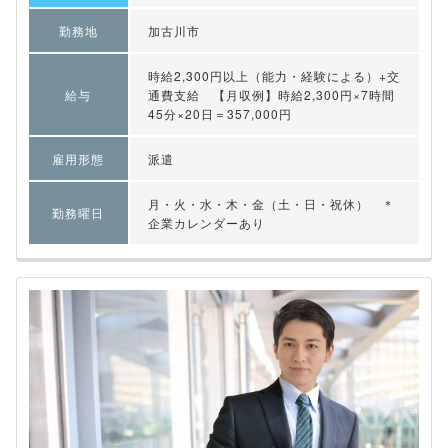
勤務地
加古川市
時給2,300円以上（能力・経験による）+交
給与
通費支給 【月収例】時給2,300円×7時間
45分×20日＝357,000円
雇用形態
派遣
月・火・水・木・金（土・日・祝休） ＊
勤務曜日
企業カレンダーあり