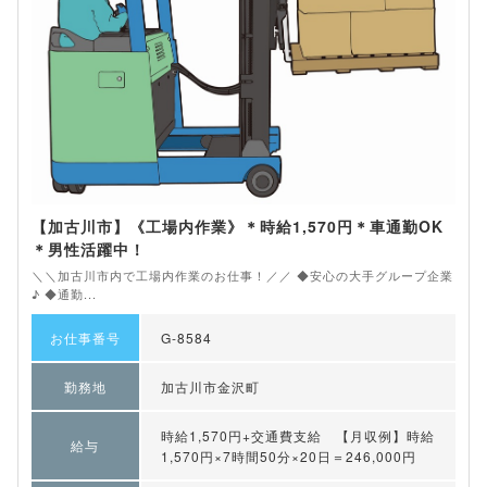
【加古川市】《工場内作業》＊時給1,570円＊車通勤OK
＊男性活躍中！
＼＼加古川市内で工場内作業のお仕事！／／ ◆安心の大手グループ企業
♪ ◆通勤...
お仕事番号
G-8584
勤務地
加古川市金沢町
時給1,570円+交通費支給 【月収例】時給
給与
1,570円×7時間50分×20日＝246,000円