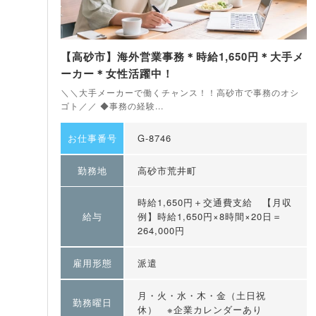
【高砂市】海外営業事務＊時給1,650円＊大手メ
ーカー＊女性活躍中！
＼＼大手メーカーで働くチャンス！！高砂市で事務のオシ
ゴト／／ ◆事務の経験...
お仕事番号
G-8746
勤務地
高砂市荒井町
時給1,650円＋交通費支給 【月収
給与
例】時給1,650円×8時間×20日＝
264,000円
雇用形態
派遣
月・火・水・木・金（土日祝
勤務曜日
休） ※企業カレンダーあり