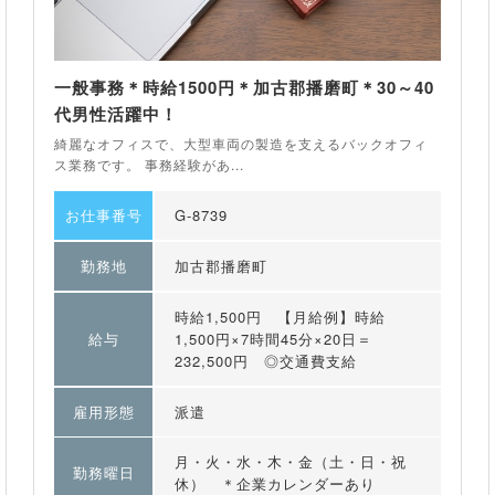
一般事務＊時給1500円＊加古郡播磨町＊30～40
代男性活躍中！
綺麗なオフィスで、大型車両の製造を支えるバックオフィ
ス業務です。 事務経験があ...
お仕事番号
G-8739
勤務地
加古郡播磨町
時給1,500円 【月給例】時給
給与
1,500円×7時間45分×20日＝
232,500円 ◎交通費支給
雇用形態
派遣
月・火・水・木・金（土・日・祝
勤務曜日
休） ＊企業カレンダーあり