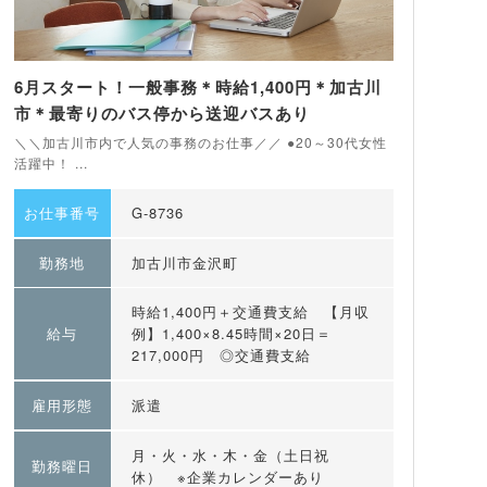
6月スタート！一般事務＊時給1,400円＊加古川
市＊最寄りのバス停から送迎バスあり
＼＼加古川市内で人気の事務のお仕事／／ ●20～30代女性
活躍中！ ...
お仕事番号
G-8736
勤務地
加古川市金沢町
時給1,400円＋交通費支給 【月収
給与
例】1,400×8.45時間×20日＝
217,000円 ◎交通費支給
雇用形態
派遣
月・火・水・木・金（土日祝
勤務曜日
休） ※企業カレンダーあり