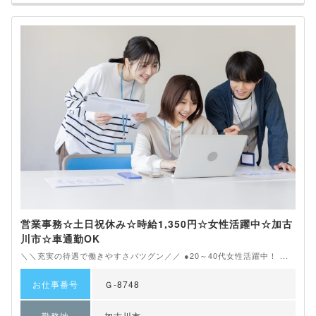
営業事務☆土日祝休み☆時給1,350円☆女性活躍中☆加古
川市☆車通勤OK
＼＼充実の待遇で働きやすさバツグン／／ ●20～40代女性活躍中！ ...
お仕事番号
Ｇ-8748
勤務地
加古川市