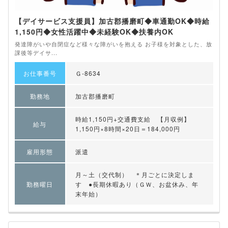
【デイサービス支援員】加古郡播磨町◆車通勤OK◆時給
1,150円◆女性活躍中◆未経験OK◆扶養内OK
発達障がいや自閉症など様々な障がいを抱える お子様を対象とした、放
課後等デイサ...
お仕事番号
Ｇ-8634
勤務地
加古郡播磨町
時給1,150円+交通費支給 【月収例】
給与
1,150円×8時間×20日＝184,000円
雇用形態
派遣
月～土（交代制） ＊月ごとに決定しま
勤務曜日
す ●長期休暇あり（ＧＷ、お盆休み、年
末年始）