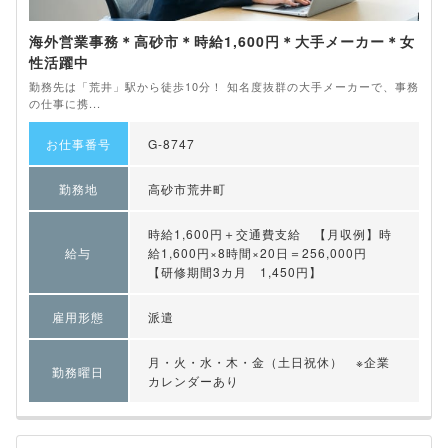
海外営業事務＊高砂市＊時給1,600円＊大手メーカー＊女
性活躍中
勤務先は「荒井」駅から徒歩10分！ 知名度抜群の大手メーカーで、事務
の仕事に携...
お仕事番号
G-8747
勤務地
高砂市荒井町
時給1,600円＋交通費支給 【月収例】時
給与
給1,600円×8時間×20日＝256,000円
【研修期間3カ月 1,450円】
雇用形態
派遣
月・火・水・木・金（土日祝休） ※企業
勤務曜日
カレンダーあり