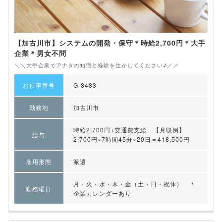
【加古川市】システムの開発・保守＊時給2,700円＊大手
企業＊男女不問
＼＼大手企業でアナタの知識と経験を生かしてください♪／／
お仕事番号
G-8483
勤務地
加古川市
時給2,700円+交通費支給 【月収例】
給与
2,700円×7時間45分×20日＝418,500円
雇用形態
派遣
月・火・水・木・金（土・日・祝休） ＊
勤務曜日
企業カレンダーあり