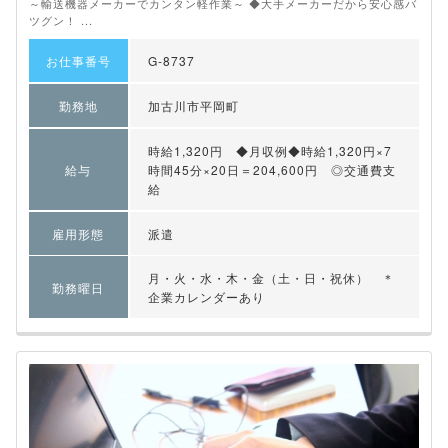
～輸送機器メーカーでカンタン軽作業～ ◆大手メーカーだから安心感バ
ツグン！ ...
お仕事番号
G-8737
勤務地
加古川市平岡町
時給1,320円 ◆月収例◆時給1,320円×7
給与
時間45分×20日＝204,600円 ◎交通費支
給
雇用形態
派遣
月・火・水・木・金（土・日・祝休） ＊
勤務曜日
企業カレンダーあり