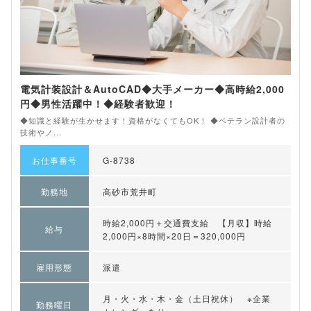
電気計装設計＆AutoCAD◆大手メーカー◆高時給2,000
円◆男性活躍中！◆経験者歓迎！
◆知識と経験が生かせます！資格がなくてもOK！ ◆ベテラン設計者の
技術やノ...
お仕事番号
G-8738
勤務地
高砂市荒井町
時給2,000円＋交通費支給 【月収】時給
給与
2,000円×8時間×20日＝320,000円
雇用形態
派遣
月・火・水・木・金（土日祝休） ※企業
勤務曜日