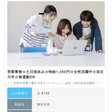
営業事務☆土日祝休み☆時給1,350円☆女性活躍中☆加古
川市☆車通勤OK
＼＼充実の待遇で働きやすさバツグン／／ ●20～40代女性活躍中！ ...
お仕事番号
Ｇ-8748
勤務地
加古川市