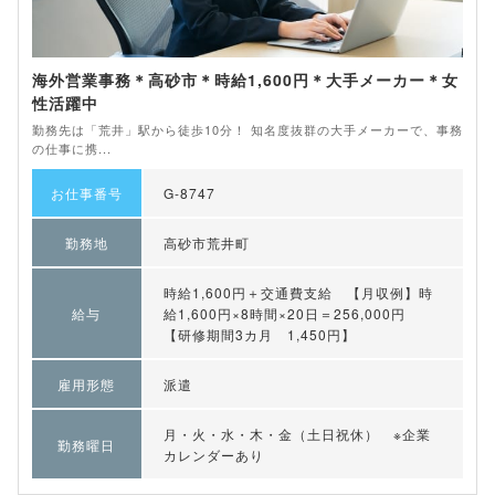
海外営業事務＊高砂市＊時給1,600円＊大手メーカー＊女
性活躍中
勤務先は「荒井」駅から徒歩10分！ 知名度抜群の大手メーカーで、事務
の仕事に携...
お仕事番号
G-8747
勤務地
高砂市荒井町
時給1,600円＋交通費支給 【月収例】時
給与
給1,600円×8時間×20日＝256,000円
【研修期間3カ月 1,450円】
雇用形態
派遣
月・火・水・木・金（土日祝休） ※企業
勤務曜日
カレンダーあり