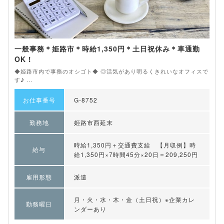
一般事務＊姫路市＊時給1,350円＊土日祝休み＊車通勤
OK！
◆姫路市内で事務のオシゴト◆ ◎活気があり明るくきれいなオフィスで
す♪ ...
お仕事番号
G-8752
勤務地
姫路市西延末
時給1,350円＋交通費支給 【月収例】時
給与
給1,350円×7時間45分×20日＝209,250円
雇用形態
派遣
月・火・水・木・金（土日祝）※企業カレ
勤務曜日
ンダーあり