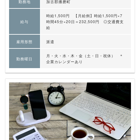
勤務地
加古郡播磨町
時給1,500円 【月給例】時給1,500円×7
給与
時間45分×20日＝232,500円 ◎交通費支
給
雇用形態
派遣
月・火・水・木・金（土・日・祝休） ＊
勤務曜日
企業カレンダーあり