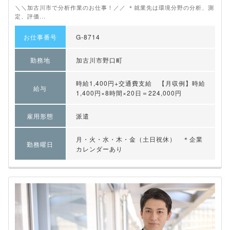
＼＼加古川市で分析作業のお仕事！／／ ＊就業先は環境分野の分析、測
定、評価...
お仕事番号
G-8714
勤務地
加古川市野口町
時給1,400円+交通費支給 【月収例】時給
給与
1,400円×8時間×20日＝224,000円
雇用形態
派遣
月・火・水・木・金（土日祝休） ＊企業
勤務曜日
カレンダーあり