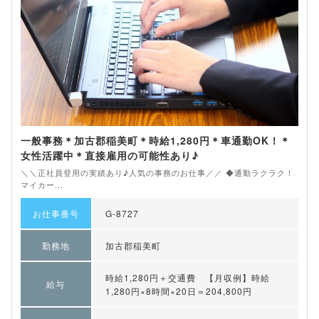
一般事務＊加古郡稲美町＊時給1,280円＊車通勤OK！＊
女性活躍中＊直接雇用の可能性あり♪
＼＼正社員登用の実績あり♪人気の事務のお仕事／／ ◆通勤ラクラク！
マイカー...
お仕事番号
G-8727
勤務地
加古郡稲美町
時給1,280円＋交通費 【月収例】時給
給与
1,280円×8時間×20日＝204,800円