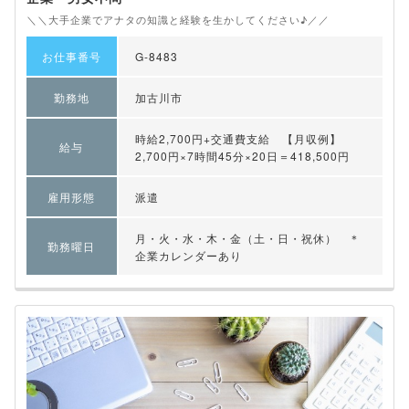
＼＼大手企業でアナタの知識と経験を生かしてください♪／／
お仕事番号
G-8483
勤務地
加古川市
時給2,700円+交通費支給 【月収例】
給与
2,700円×7時間45分×20日＝418,500円
雇用形態
派遣
月・火・水・木・金（土・日・祝休） ＊
勤務曜日
企業カレンダーあり