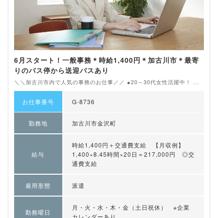
6月スタート！一般事務＊時給1,400円＊加古川市＊最寄
りのバス停から送迎バスあり
＼＼加古川市内で人気の事務のお仕事／／ ●20～30代女性活躍中！ ...
お仕事番号
G-8736
勤務地
加古川市金沢町
時給1,400円＋交通費支給 【月収例】
給与
1,400×8.45時間×20日＝217,000円 ◎交
通費支給
雇用形態
派遣
月・火・水・木・金（土日祝休） ※企業
勤務曜日
カレンダーあり