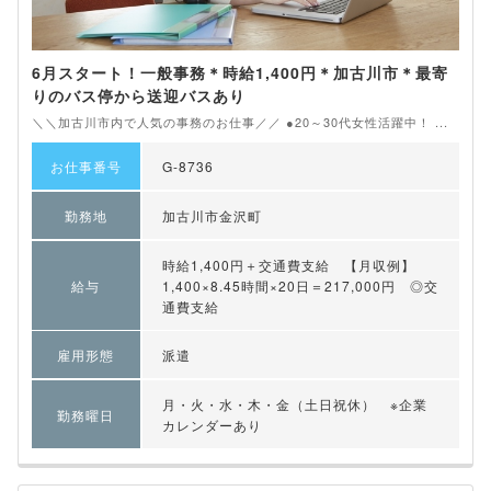
6月スタート！一般事務＊時給1,400円＊加古川市＊最寄
りのバス停から送迎バスあり
＼＼加古川市内で人気の事務のお仕事／／ ●20～30代女性活躍中！ ...
お仕事番号
G-8736
勤務地
加古川市金沢町
時給1,400円＋交通費支給 【月収例】
給与
1,400×8.45時間×20日＝217,000円 ◎交
通費支給
雇用形態
派遣
月・火・水・木・金（土日祝休） ※企業
勤務曜日
カレンダーあり