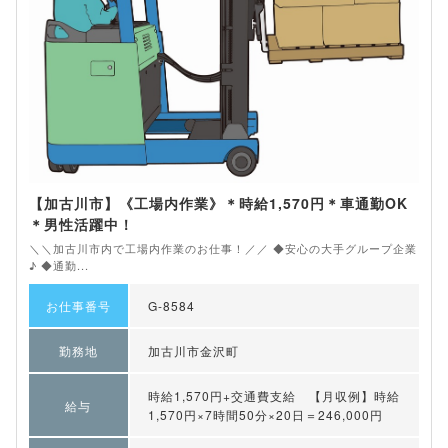
【加古川市】《工場内作業》＊時給1,570円＊車通勤OK
＊男性活躍中！
＼＼加古川市内で工場内作業のお仕事！／／ ◆安心の大手グループ企業
♪ ◆通勤...
お仕事番号
G-8584
勤務地
加古川市金沢町
時給1,570円+交通費支給 【月収例】時給
給与
1,570円×7時間50分×20日＝246,000円