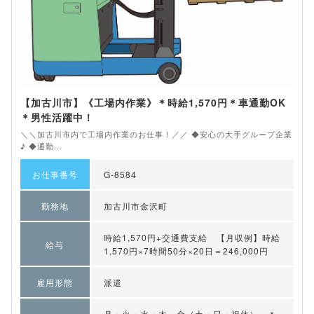
【加古川市】《工場内作業》＊時給1,570円＊車通勤OK
＊男性活躍中！
＼＼加古川市内で工場内作業のお仕事！／／ ◆安心の大手グループ企業
♪ ◆通勤...
お仕事番号
G-8584
勤務地
加古川市金沢町
時給1,570円+交通費支給 【月収例】時給
給与
1,570円×7時間50分×20日＝246,000円
雇用形態
派遣
月・火・水・木・金（土・日・祝休） ＊