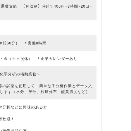
+交通費支給 【月収例】時給1,400円×8時間×20日＝
0（休憩60分） ＊実働8時間
・金（土日祝休） ＊企業カレンダーあり
化学分析の補助業務＞
等の試薬を使用して、簡単な手分析作業とデータ入
します（水分、灰分、粒度分布、硫黄濃度など）
学分析などに興味のある方
者歓迎！
ン操作可能な方