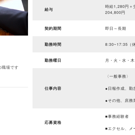
時給1,280円
給与
204,800円
契約期間
即日～長期
／
勤務時間
8:30~17:3
勤務曜日
月・火・水・木
の職場です
〈一般事務〉
仕事内容
●日報作成、勤
●その他、庶務
■事務経験者
応募資格
■エクセル、メ