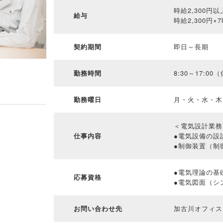
時給2,300
給与
時給2,300円×7
契約期間
即日～長期
勤務時間
8:30～17:00
勤務曜日
月・火・水・木
＜電気設計業務
仕事内容
●電気設備の設
●制御装置（制
●電気理論の基
応募資格
●電気図面（シ
お問い合わせ先
加古川オフィス： T