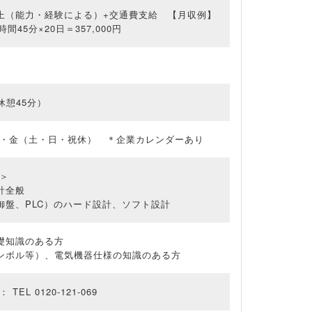
円以上（能力・経験による）+交通費支給 【月収例】
時間45分×20日＝357,000円
（休憩45分）
・金（土・日・祝休） ＊企業カレンダーあり
＞
計全般
御盤、PLC）のハード設計、ソフト設計
礎知識のある方
ンボル等）、電気機器仕様の知識のある方
EL 0120-121-069