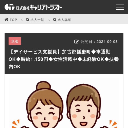
TOP
求人一覧
求人詳細
派遣
公開日：
2024-09-03
【デイサービス支援員】加古郡播磨町◆車通勤
OK◆時給1,150円◆女性活躍中◆未経験OK◆扶養
内OK