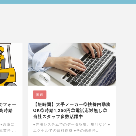
派遣
でフォー
【短時間】大手メーカー◎扶養内勤務
高時給
OK◎時給1,250円◎電話応対無し◎
当社スタッフ多数活躍中
●倉庫に
●専用システムでのデータ収集、集計など ●
務 ...
エクセルでの資料作成 ●その他事務...