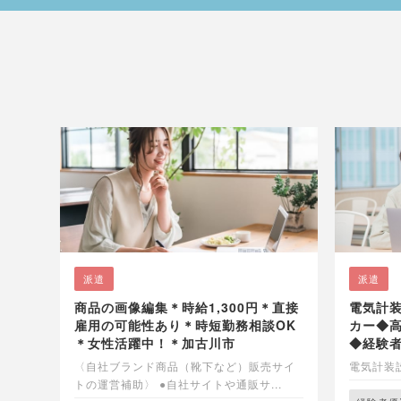
派遣
派遣
商品の画像編集＊時給1,300円＊直接
電気計装
雇用の可能性あり＊時短勤務相談OK
カー◆高
＊女性活躍中！＊加古川市
◆経験
〈自社ブランド商品（靴下など）販売サイ
電気計装設
トの運営補助〉 ●自社サイトや通販サ...