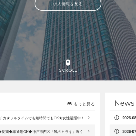
求人情報を見る
SCROLL
News
もっと見る
2026-08
駅チカ★フルタイムでも短時間でもOK★女性活躍中！
2026-07
◆長期◆車通勤OK◆神戸市西区「靴のヒラキ」近く