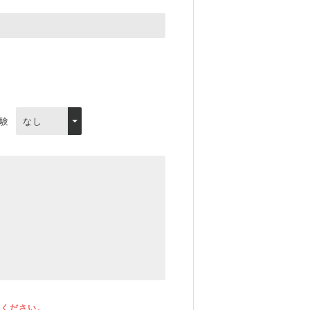
験
てください。