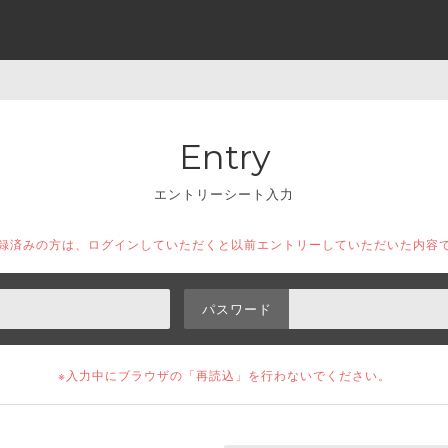
Entry
エントリーシート入力
登録済みの方は、ログインしていただくと以前エントリーしていただいた内容
パスワード
※入力中にブラウザの「再読込」を
行わないでください。