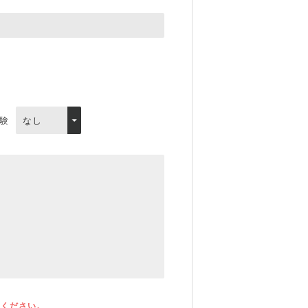
験
てください。