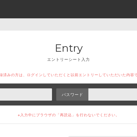
Entry
エントリーシート入力
登録済みの方は、ログインしていただくと以前エントリーしていただいた内容
パスワード
※入力中にブラウザの「再読込」を
行わないでください。