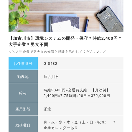
【加古川市】環境システムの開発・保守＊時給2,400円＊
大手企業＊男女不問
＼＼大手企業でアナタの知識と経験を活かしてください♪／／
お仕事番号
G-8482
勤務地
加古川市
時給2,400円+交通費支給 【月収例】
給与
2,400円×7.75時間×20日＝372,000円
雇用形態
派遣
月・火・水・木・金（土・日・祝休） ＊
勤務曜日
企業カレンダーあり