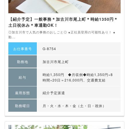
【紹介予定】一般事務＊加古川市尾上町＊時給1350円＊
土日祝休み＊車通勤OK！
◎加古川市で人気の事務のおしごと◎ ●正社員登用の可能性あり！ ●
勤...
お仕事番号
G-8754
勤務地
加古川市尾上町
時給1,350円 ◆月収例◆時給1,350円×8
給与
時間×20日＝216,000円、交通費支給
雇用形態
紹介予定派遣
勤務曜日
月・火・水・木・金（土・日・祝休）