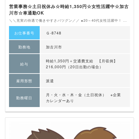
営業事務☆土日祝休み☆時給1,350円☆女性活躍中☆加古
川市☆車通勤OK
＼＼充実の待遇で働きやすさバツグン／／ ●20～40代女性活躍中！ ...
お仕事番号
Ｇ-8748
勤務地
加古川市
時給1,350円＋交通費支給 【月収例】
給与
216,000円（20日出勤の場合）
雇用形態
派遣
月・火・水・木・金（土日祝休） ※企業
勤務曜日
カレンダーあり