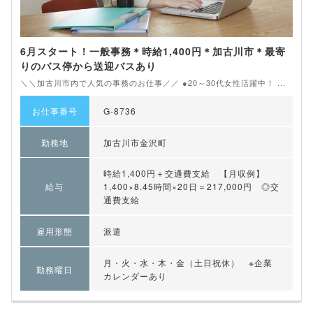
6月スタート！一般事務＊時給1,400円＊加古川市＊最寄
りのバス停から送迎バスあり
＼＼加古川市内で人気の事務のお仕事／／ ●20～30代女性活躍中！ ...
お仕事番号
G-8736
勤務地
加古川市金沢町
時給1,400円＋交通費支給 【月収例】
給与
1,400×8.45時間×20日＝217,000円 ◎交
通費支給
雇用形態
派遣
月・火・水・木・金（土日祝休） ※企業
勤務曜日
カレンダーあり