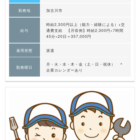
勤務地
加古川市
時給2,300円以上（能力・経験による）+交
給与
通費支給 【月収例】時給2,300円×7時間
45分×20日＝357,000円
雇用形態
派遣
月・火・水・木・金（土・日・祝休） ＊
勤務曜日
企業カレンダーあり