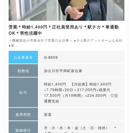
営業＊時給1,400円＊正社員登用あり＊駅チカ＊車通勤
OK＊男性活躍中
＜機械部品小売業会社で営業のお仕事＞ ●少人数のアットホームな会社
●基...
お仕事番号
G-8659
勤務地
加古川市平岡町新在家
時給1,400円 【月給例】時給1,400円
×7.75時間×20日＝217,000円+残業代
給与
17,500円（月10時間）=234,500円 ◎交
通費支給
雇用形態
派遣
月・火・水・木・金（土・日・祝休） ＊
勤務曜日