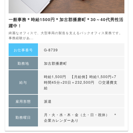
一般事務＊時給1500円＊加古郡播磨町＊30～40代男性活
躍中！
綺麗なオフィスで、大型車両の製造を支えるバックオフィス業務です。
事務経験があ...
お仕事番号
G-8739
勤務地
加古郡播磨町
時給1,500円 【月給例】時給1,500円×7
給与
時間45分×20日＝232,500円 ◎交通費支
給
雇用形態
派遣
月・火・水・木・金（土・日・祝休） ＊
勤務曜日
企業カレンダーあり