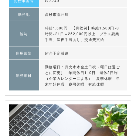
お仕事番号
G-8740
勤務地
高砂市荒井町
時給1,500円 【月収例】時給1,500円×8
給与
時間×21日＝252,000円以上 プラス残業
手当、深夜手当あり、交通費支給
雇用形態
紹介予定派遣
勤務曜日：月火水木金土日祝（曜日は週ご
とに変更） 年間休日110日 週休2日制
勤務曜日
（企業カレンダーによる） 夏季休暇 年
末年始休暇 慶弔休暇 有給休暇