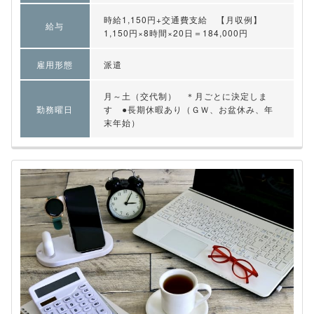
時給1,150円+交通費支給 【月収例】
給与
1,150円×8時間×20日＝184,000円
雇用形態
派遣
月～土（交代制） ＊月ごとに決定しま
勤務曜日
す ●長期休暇あり（ＧＷ、お盆休み、年
末年始）