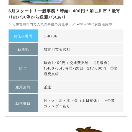
6月スタート！一般事務＊時給1,400円＊加古川市＊最寄
りのバス停から送迎バスあり
＼＼加古川市内で人気の事務のお仕事／／ ●20～30代女性活躍中！ ...
お仕事番号
G-8736
勤務地
加古川市金沢町
時給1,400円＋交通費支給 【月収例】
給与
1,400×8.45時間×20日＝217,000円 ◎交
通費支給
雇用形態
派遣
月・火・水・木・金（土日祝休） ※企業
勤務曜日
カレンダーあり