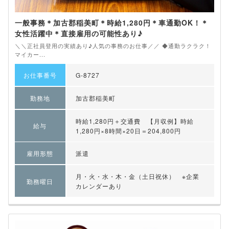
一般事務＊加古郡稲美町＊時給1,280円＊車通勤OK！＊
女性活躍中＊直接雇用の可能性あり♪
＼＼正社員登用の実績あり♪人気の事務のお仕事／／ ◆通勤ラクラク！
マイカー...
お仕事番号
G-8727
勤務地
加古郡稲美町
時給1,280円＋交通費 【月収例】時給
給与
1,280円×8時間×20日＝204,800円
雇用形態
派遣
月・火・水・木・金（土日祝休） ※企業
勤務曜日
カレンダーあり