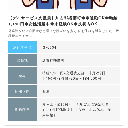
【デイサービス支援員】加古郡播磨町◆車通勤OK◆時給
1,150円◆女性活躍中◆未経験OK◆扶養内OK
発達障がいや自閉症など様々な障がいを抱える お子様を対象とした、放
課後等デイサ...
お仕事番号
Ｇ-8634
勤務地
加古郡播磨町
時給1,150円+交通費支給 【月収例】
給与
1,150円×8時間×20日＝184,000円
雇用形態
派遣
月～土（交代制） ＊月ごとに決定しま
勤務曜日
す ●長期休暇あり（ＧＷ、お盆休み、年
末年始）