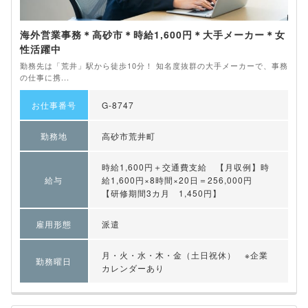
海外営業事務＊高砂市＊時給1,600円＊大手メーカー＊女
性活躍中
勤務先は「荒井」駅から徒歩10分！ 知名度抜群の大手メーカーで、事務
の仕事に携...
お仕事番号
G-8747
勤務地
高砂市荒井町
時給1,600円＋交通費支給 【月収例】時
給与
給1,600円×8時間×20日＝256,000円
【研修期間3カ月 1,450円】
雇用形態
派遣
月・火・水・木・金（土日祝休） ※企業
勤務曜日
カレンダーあり