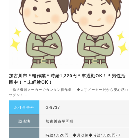
加古川市＊軽作業＊時給1,320円＊車通勤OK！＊男性活
躍中！＊未経験OK！
～輸送機器メーカーでカンタン軽作業～ ◆大手メーカーだから安心感バ
ツグン！ ...
お仕事番号
G-8737
勤務地
加古川市平岡町
時給1,320円 ◆月収例◆時給1,320円×7