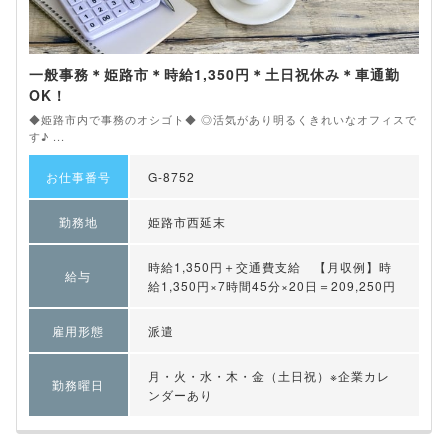
一般事務＊姫路市＊時給1,350円＊土日祝休み＊車通勤
OK！
◆姫路市内で事務のオシゴト◆ ◎活気があり明るくきれいなオフィスで
す♪ ...
お仕事番号
G-8752
勤務地
姫路市西延末
時給1,350円＋交通費支給 【月収例】時
給与
給1,350円×7時間45分×20日＝209,250円
雇用形態
派遣
月・火・水・木・金（土日祝）※企業カレ
勤務曜日
ンダーあり