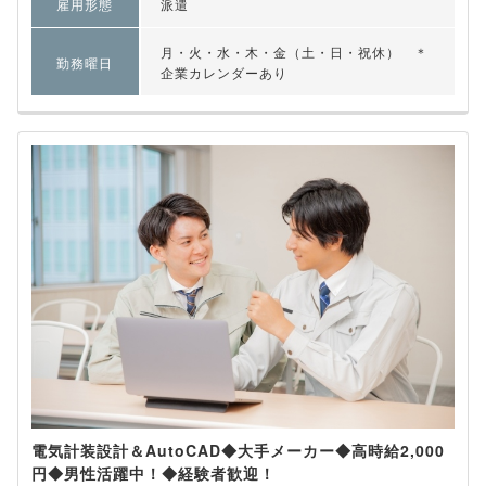
雇用形態
派遣
月・火・水・木・金（土・日・祝休） ＊
勤務曜日
企業カレンダーあり
電気計装設計＆AutoCAD◆大手メーカー◆高時給2,000
円◆男性活躍中！◆経験者歓迎！