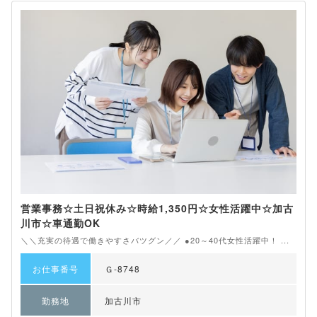
営業事務☆土日祝休み☆時給1,350円☆女性活躍中☆加古
川市☆車通勤OK
＼＼充実の待遇で働きやすさバツグン／／ ●20～40代女性活躍中！ ...
お仕事番号
Ｇ-8748
勤務地
加古川市