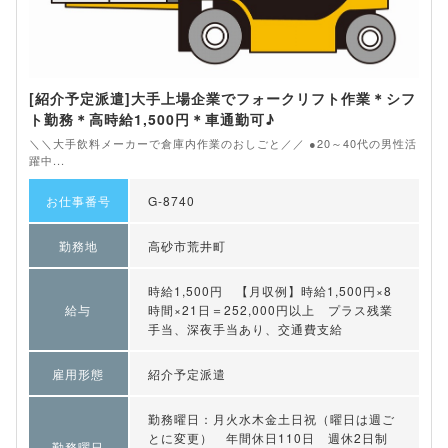
[紹介予定派遣]大手上場企業でフォークリフト作業＊シフ
ト勤務＊高時給1,500円＊車通勤可♪
＼＼大手飲料メーカーで倉庫内作業のおしごと／／ ●20～40代の男性活
躍中...
お仕事番号
G-8740
勤務地
高砂市荒井町
時給1,500円 【月収例】時給1,500円×8
給与
時間×21日＝252,000円以上 プラス残業
手当、深夜手当あり、交通費支給
雇用形態
紹介予定派遣
勤務曜日：月火水木金土日祝（曜日は週ご
とに変更） 年間休日110日 週休2日制
勤務曜日