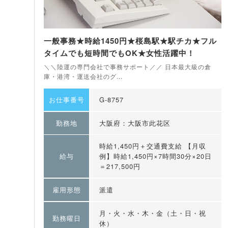
一般事務★時給1450円★桜島駅★駅チカ★フル
タイムでも短時間でもOK★女性活躍中！
＼＼陸運の専門会社で事務サポート／／ 日本最大級の倉
庫・港湾・運送会社のグ...
お仕事番号
G-8757
勤務地
大阪府：大阪市此花区
時給1,450円＋交通費支給 【月収
給与
例】時給1,450円×7時間30分×20日
＝217,500円
雇用形態
派遣
月・火・水・木・金（土・日・祝
勤務曜日
休）