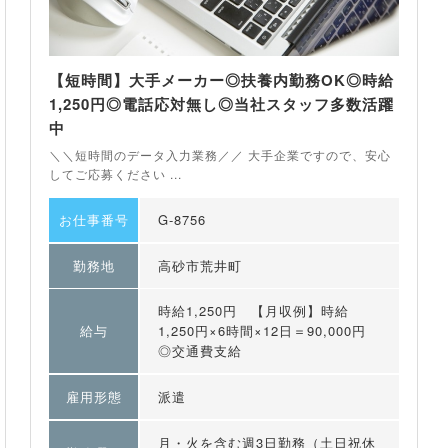
【短時間】大手メーカー◎扶養内勤務OK◎時給
1,250円◎電話応対無し◎当社スタッフ多数活躍
中
＼＼短時間のデータ入力業務／／ 大手企業ですので、安心
してご応募ください ...
お仕事番号
G-8756
勤務地
高砂市荒井町
時給1,250円 【月収例】時給
給与
1,250円×6時間×12日＝90,000円
◎交通費支給
雇用形態
派遣
月・火を含む週3日勤務（土日祝休