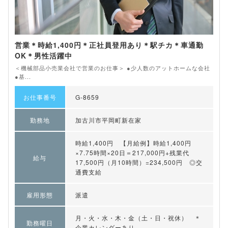
営業＊時給1,400円＊正社員登用あり＊駅チカ＊車通勤
OK＊男性活躍中
＜機械部品小売業会社で営業のお仕事＞ ●少人数のアットホームな会社
●基...
お仕事番号
G-8659
勤務地
加古川市平岡町新在家
時給1,400円 【月給例】時給1,400円
×7.75時間×20日＝217,000円+残業代
給与
17,500円（月10時間）=234,500円 ◎交
通費支給
雇用形態
派遣
月・火・水・木・金（土・日・祝休） ＊
勤務曜日
企業カレンダーあり