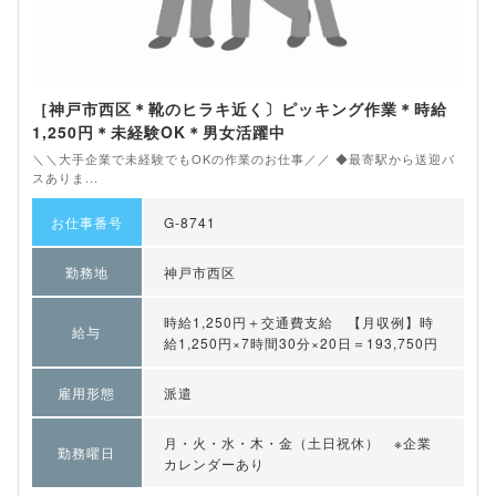
［神戸市西区＊靴のヒラキ近く〕ピッキング作業＊時給
1,250円＊未経験OK＊男女活躍中
＼＼大手企業で未経験でもOKの作業のお仕事／／ ◆最寄駅から送迎バ
スありま...
お仕事番号
G-8741
勤務地
神戸市西区
時給1,250円＋交通費支給 【月収例】時
給与
給1,250円×7時間30分×20日＝193,750円
雇用形態
派遣
月・火・水・木・金（土日祝休） ※企業
勤務曜日
カレンダーあり