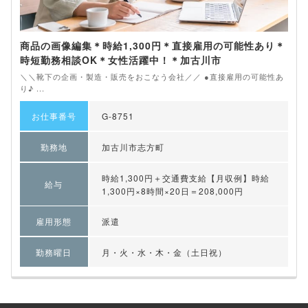
商品の画像編集＊時給1,300円＊直接雇用の可能性あり＊
時短勤務相談OK＊女性活躍中！＊加古川市
＼＼靴下の企画・製造・販売をおこなう会社／／ ●直接雇用の可能性あ
り♪ ...
お仕事番号
G-8751
勤務地
加古川市志方町
時給1,300円＋交通費支給【月収例】時給
給与
1,300円×8時間×20日＝208,000円
雇用形態
派遣
勤務曜日
月・火・水・木・金（土日祝）