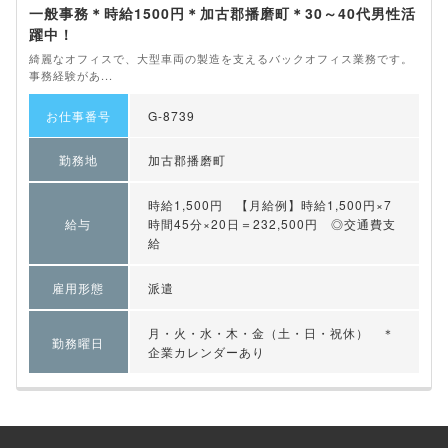
一般事務＊時給1500円＊加古郡播磨町＊30～40代男性活
躍中！
綺麗なオフィスで、大型車両の製造を支えるバックオフィス業務です。
事務経験があ...
お仕事番号
G-8739
勤務地
加古郡播磨町
時給1,500円 【月給例】時給1,500円×7
給与
時間45分×20日＝232,500円 ◎交通費支
給
雇用形態
派遣
月・火・水・木・金（土・日・祝休） ＊
勤務曜日
企業カレンダーあり