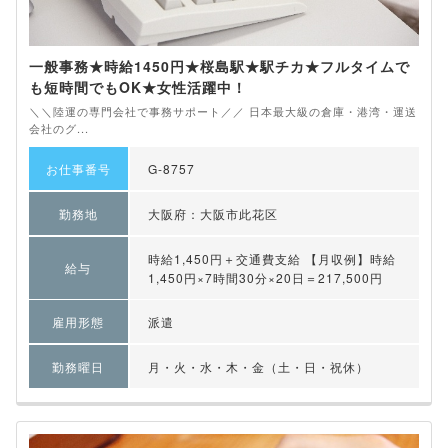
一般事務★時給1450円★桜島駅★駅チカ★フルタイムで
も短時間でもOK★女性活躍中！
＼＼陸運の専門会社で事務サポート／／ 日本最大級の倉庫・港湾・運送
会社のグ...
お仕事番号
G-8757
勤務地
大阪府：大阪市此花区
時給1,450円＋交通費支給 【月収例】時給
給与
1,450円×7時間30分×20日＝217,500円
雇用形態
派遣
勤務曜日
月・火・水・木・金（土・日・祝休）