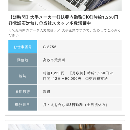
【短時間】大手メーカー◎扶養内勤務OK◎時給1,250円
◎電話応対無し◎当社スタッフ多数活躍中
＼＼短時間のデータ入力業務／／ 大手企業ですので、安心してご応募く
ださい ...
お仕事番号
G-8756
勤務地
高砂市荒井町
時給1,250円 【月収例】時給1,250円×6
給与
時間×12日＝90,000円 ◎交通費支給
雇用形態
派遣
勤務曜日
月・火を含む週3日勤務（土日祝休み）