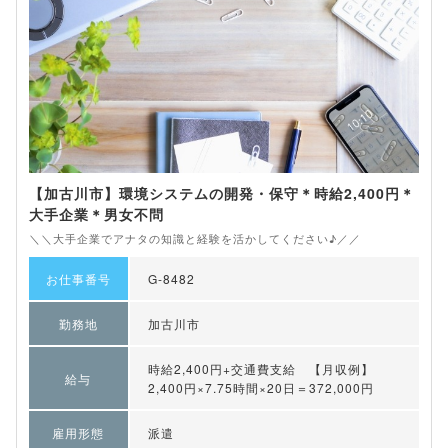
【加古川市】環境システムの開発・保守＊時給2,400円＊
大手企業＊男女不問
＼＼大手企業でアナタの知識と経験を活かしてください♪／／
お仕事番号
G-8482
勤務地
加古川市
時給2,400円+交通費支給 【月収例】
給与
2,400円×7.75時間×20日＝372,000円
雇用形態
派遣