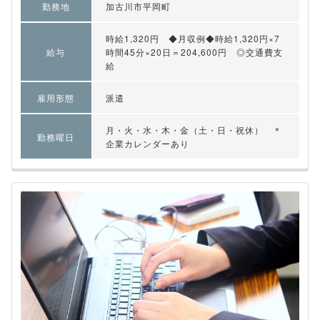
勤務地
加古川市平岡町
時給1,320円 ◆月収例◆時給1,320円×7
給与
時間45分×20日＝204,600円 ◎交通費支
給
雇用形態
派遣
月・火・水・木・金（土・日・祝休） ＊
勤務曜日
企業カレンダーあり