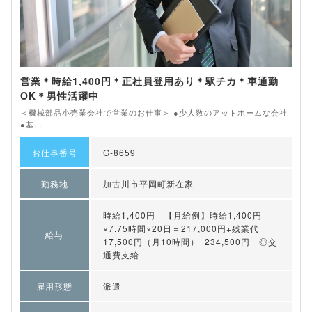
営業＊時給1,400円＊正社員登用あり＊駅チカ＊車通勤
OK＊男性活躍中
＜機械部品小売業会社で営業のお仕事＞ ●少人数のアットホームな会社
●基...
お仕事番号
G-8659
勤務地
加古川市平岡町新在家
時給1,400円 【月給例】時給1,400円
×7.75時間×20日＝217,000円+残業代
給与
17,500円（月10時間）=234,500円 ◎交
通費支給
雇用形態
派遣