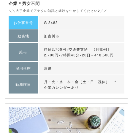
企業＊男女不問
＼＼大手企業でアナタの知識と経験を生かしてください♪／／
お仕事番号
G-8483
勤務地
加古川市
時給2,700円+交通費支給 【月収例】
給与
2,700円×7時間45分×20日＝418,500円
雇用形態
派遣
月・火・水・木・金（土・日・祝休） ＊
勤務曜日
企業カレンダーあり