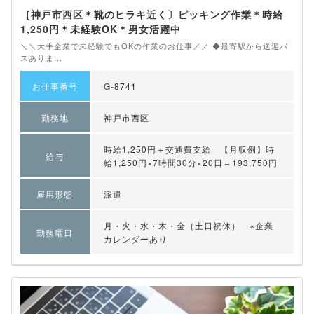
［神戸市西区＊靴のヒラキ近く〕ピッキング作業＊時給
1,250円＊未経験OK＊男女活躍中
＼＼大手企業で未経験でもOKの作業のお仕事／／ ◆最寄駅から送迎バ
スありま...
お仕事番号
G-8741
勤務地
神戸市西区
時給1,250円＋交通費支給 【月収例】時
給与
給1,250円×7時間30分×20日＝193,750円
雇用形態
派遣
月・火・水・木・金（土日祝休） ※企業
勤務曜日
カレンダーあり