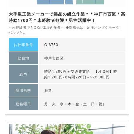
大手重工業メーカーで製品の組立作業＊＊神戸市西区＊高
時給1700円＊未経験者歓迎＊男性活躍中！
～未経験者でもOKの工場内作業～ ◆勤務先は、油圧ポンプやモータ、
バルブと...
お仕事番号
G-8753
勤務地
神戸市西区
時給1,700円＋交通費支給 【月収例】時
給与
給1,700円×8時間×20日＝272,000円
雇用形態
派遣
勤務曜日
月・火・水・木・金（土・日・祝）