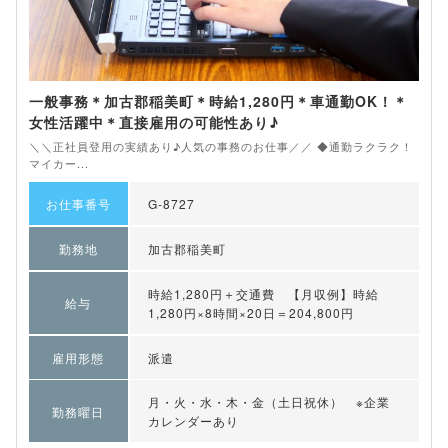
一般事務＊加古郡稲美町＊時給1,280円＊車通勤OK！＊
女性活躍中＊直接雇用の可能性あり♪
＼＼正社員登用の実績あり♪人気の事務のお仕事／／ ◆通勤ラクラク！
マイカー...
お仕事番号
G-8727
勤務地
加古郡稲美町
時給1,280円＋交通費 【月収例】時給
給与
1,280円×8時間×20日＝204,800円
雇用形態
派遣
月・火・水・木・金（土日祝休） ※企業
勤務曜日
カレンダーあり