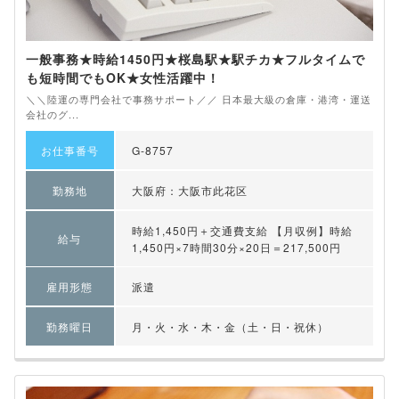
一般事務★時給1450円★桜島駅★駅チカ★フルタイムで
も短時間でもOK★女性活躍中！
＼＼陸運の専門会社で事務サポート／／ 日本最大級の倉庫・港湾・運送
会社のグ...
お仕事番号
G-8757
勤務地
大阪府：大阪市此花区
時給1,450円＋交通費支給 【月収例】時給
給与
1,450円×7時間30分×20日＝217,500円
雇用形態
派遣
勤務曜日
月・火・水・木・金（土・日・祝休）