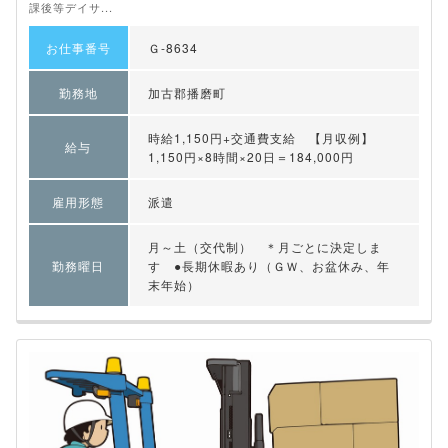
課後等デイサ...
お仕事番号
Ｇ-8634
勤務地
加古郡播磨町
時給1,150円+交通費支給 【月収例】
給与
1,150円×8時間×20日＝184,000円
雇用形態
派遣
月～土（交代制） ＊月ごとに決定しま
勤務曜日
す ●長期休暇あり（ＧＷ、お盆休み、年
末年始）