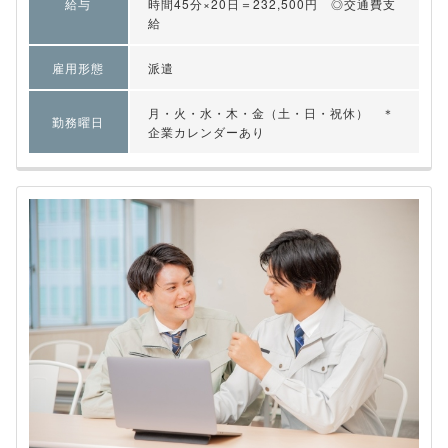
給与
時間45分×20日＝232,500円 ◎交通費支
給
雇用形態
派遣
月・火・水・木・金（土・日・祝休） ＊
勤務曜日
企業カレンダーあり