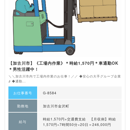
【加古川市】《工場内作業》＊時給1,570円＊車通勤OK
＊男性活躍中！
＼＼加古川市内で工場内作業のお仕事！／／ ◆安心の大手グループ企業
♪ ◆通勤...
お仕事番号
G-8584
勤務地
加古川市金沢町
時給1,570円+交通費支給 【月収例】時給
給与
1,570円×7時間50分×20日＝246,000円