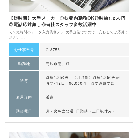
【短時間】大手メーカー◎扶養内勤務OK◎時給1,250円
◎電話応対無し◎当社スタッフ多数活躍中
＼＼短時間のデータ入力業務／／ 大手企業ですので、安心してご応募く
ださい ...
お仕事番号
G-8756
勤務地
高砂市荒井町
時給1,250円 【月収例】時給1,250円×6
給与
時間×12日＝90,000円 ◎交通費支給
雇用形態
派遣
勤務曜日
月・火を含む週3日勤務（土日祝休み）