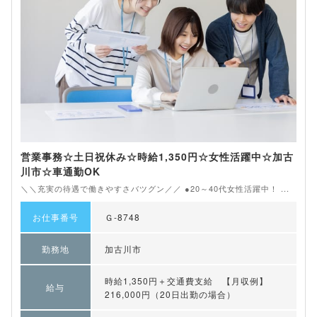
営業事務☆土日祝休み☆時給1,350円☆女性活躍中☆加古
川市☆車通勤OK
＼＼充実の待遇で働きやすさバツグン／／ ●20～40代女性活躍中！ ...
お仕事番号
Ｇ-8748
勤務地
加古川市
時給1,350円＋交通費支給 【月収例】
給与
216,000円（20日出勤の場合）