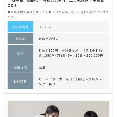
一般事務＊姫路市＊時給1,350円＊土日祝休み＊車通勤
OK！
◆姫路市内で事務のオシゴト◆ ◎活気があり明るくきれいなオフィスで
す♪ ...
お仕事番号
G-8752
勤務地
姫路市西延末
時給1,350円＋交通費支給 【月収例】時
給与
給1,350円×7時間45分×20日＝209,250円
雇用形態
派遣
月・火・水・木・金（土日祝）※企業カレ
勤務曜日
ンダーあり