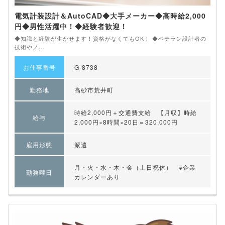
電気計装設計＆AutoCAD◆大手メーカー◆高時給2,000
円◆男性活躍中！◆経験者歓迎！
◆知識と経験が生かせます！資格がなくてもOK！ ◆ベテラン設計者の
技術やノ...
お仕事番号
G-8738
勤務地
高砂市荒井町
時給2,000円＋交通費支給 【月収】時給
給与
2,000円×8時間×20日＝320,000円
雇用形態
派遣
月・火・水・木・金（土日祝休） ※企業
勤務曜日
カレンダーあり