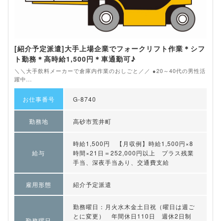
[紹介予定派遣]大手上場企業でフォークリフト作業＊シフ
ト勤務＊高時給1,500円＊車通勤可♪
＼＼大手飲料メーカーで倉庫内作業のおしごと／／ ●20～40代の男性活
躍中...
お仕事番号
G-8740
勤務地
高砂市荒井町
時給1,500円 【月収例】時給1,500円×8
給与
時間×21日＝252,000円以上 プラス残業
手当、深夜手当あり、交通費支給
雇用形態
紹介予定派遣
勤務曜日：月火水木金土日祝（曜日は週ご
とに変更） 年間休日110日 週休2日制
勤務曜日