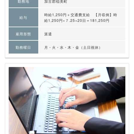
勤務地
加古郡稲美町
時給1,250円＋交通費支給 【月収例】時
給与
給1,250円×７.25×20日＝181,250円
雇用形態
派遣
勤務曜日
月・火・水・木・金（土日祝休）