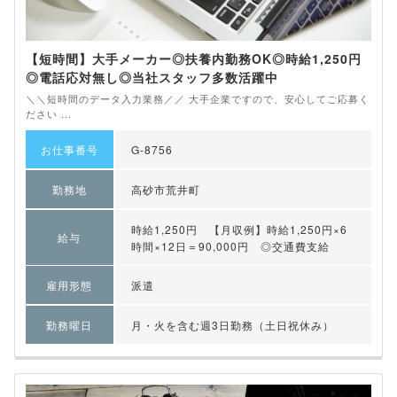
【短時間】大手メーカー◎扶養内勤務OK◎時給1,250円
◎電話応対無し◎当社スタッフ多数活躍中
＼＼短時間のデータ入力業務／／ 大手企業ですので、安心してご応募く
ださい ...
お仕事番号
G-8756
勤務地
高砂市荒井町
時給1,250円 【月収例】時給1,250円×6
給与
時間×12日＝90,000円 ◎交通費支給
雇用形態
派遣
勤務曜日
月・火を含む週3日勤務（土日祝休み）