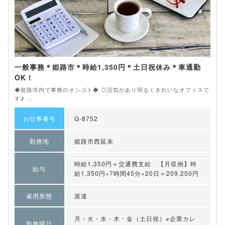
一般事務＊姫路市＊時給1,350円＊土日祝休み＊車通勤
OK！
◆姫路市内で事務のオシゴト◆ ◎活気があり明るくきれいなオフィスで
す♪ ...
お仕事番号
G-8752
勤務地
姫路市西延末
時給1,350円＋交通費支給 【月収例】時
給与
給1,350円×7時間45分×20日＝209,250円
雇用形態
派遣
月・火・水・木・金（土日祝）※企業カレ
勤務曜日