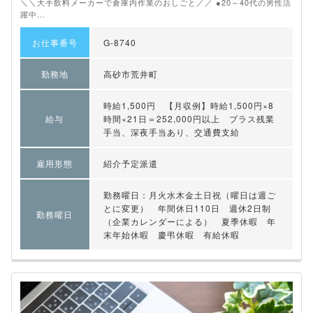
＼＼大手飲料メーカーで倉庫内作業のおしごと／／ ●20～40代の男性活
躍中...
お仕事番号
G-8740
勤務地
高砂市荒井町
時給1,500円 【月収例】時給1,500円×8
給与
時間×21日＝252,000円以上 プラス残業
手当、深夜手当あり、交通費支給
雇用形態
紹介予定派遣
勤務曜日：月火水木金土日祝（曜日は週ご
とに変更） 年間休日110日 週休2日制
勤務曜日
（企業カレンダーによる） 夏季休暇 年
末年始休暇 慶弔休暇 有給休暇