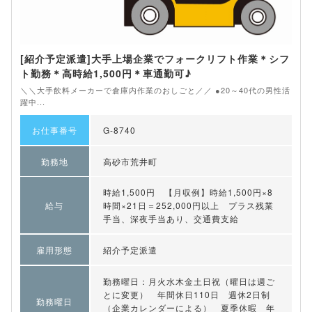
[紹介予定派遣]大手上場企業でフォークリフト作業＊シフ
ト勤務＊高時給1,500円＊車通勤可♪
＼＼大手飲料メーカーで倉庫内作業のおしごと／／ ●20～40代の男性活
躍中...
お仕事番号
G-8740
勤務地
高砂市荒井町
時給1,500円 【月収例】時給1,500円×8
給与
時間×21日＝252,000円以上 プラス残業
手当、深夜手当あり、交通費支給
雇用形態
紹介予定派遣
勤務曜日：月火水木金土日祝（曜日は週ご
とに変更） 年間休日110日 週休2日制
勤務曜日
（企業カレンダーによる） 夏季休暇 年