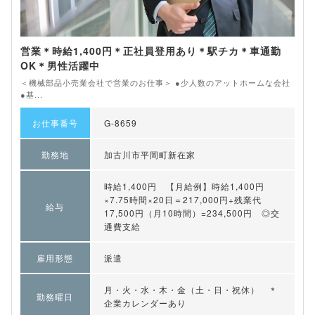
営業＊時給1,400円＊正社員登用あり＊駅チカ＊車通勤
OK＊男性活躍中
＜機械部品小売業会社で営業のお仕事＞ ●少人数のアットホームな会社
●基...
お仕事番号
G-8659
勤務地
加古川市平岡町新在家
時給1,400円 【月給例】時給1,400円
×7.75時間×20日＝217,000円+残業代
給与
17,500円（月10時間）=234,500円 ◎交
通費支給
雇用形態
派遣
月・火・水・木・金（土・日・祝休） ＊
勤務曜日
企業カレンダーあり