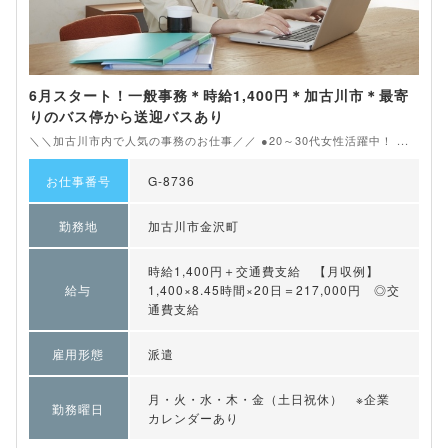
6月スタート！一般事務＊時給1,400円＊加古川市＊最寄
りのバス停から送迎バスあり
＼＼加古川市内で人気の事務のお仕事／／ ●20～30代女性活躍中！ ...
お仕事番号
G-8736
勤務地
加古川市金沢町
時給1,400円＋交通費支給 【月収例】
給与
1,400×8.45時間×20日＝217,000円 ◎交
通費支給
雇用形態
派遣
月・火・水・木・金（土日祝休） ※企業
勤務曜日
カレンダーあり