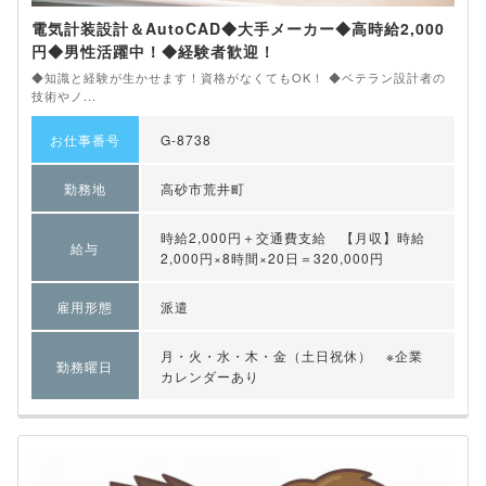
電気計装設計＆AutoCAD◆大手メーカー◆高時給2,000
円◆男性活躍中！◆経験者歓迎！
◆知識と経験が生かせます！資格がなくてもOK！ ◆ベテラン設計者の
技術やノ...
お仕事番号
G-8738
勤務地
高砂市荒井町
時給2,000円＋交通費支給 【月収】時給
給与
2,000円×8時間×20日＝320,000円
雇用形態
派遣
月・火・水・木・金（土日祝休） ※企業
勤務曜日
カレンダーあり