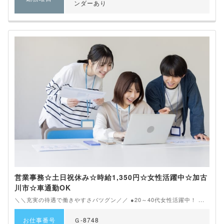
ンダーあり
営業事務☆土日祝休み☆時給1,350円☆女性活躍中☆加古
川市☆車通勤OK
＼＼充実の待遇で働きやすさバツグン／／ ●20～40代女性活躍中！ ...
お仕事番号
Ｇ-8748