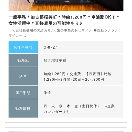
一般事務＊加古郡稲美町＊時給1,280円＊車通勤OK！＊
女性活躍中＊直接雇用の可能性あり♪
＼＼正社員登用の実績あり♪人気の事務のお仕事／／ ◆通勤ラクラク！
マイカー...
お仕事番号
G-8727
勤務地
加古郡稲美町
時給1,280円＋交通費 【月収例】時給
給与
1,280円×8時間×20日＝204,800円
雇用形態
派遣
月・火・水・木・金（土日祝休） ※企業
勤務曜日
カレンダーあり