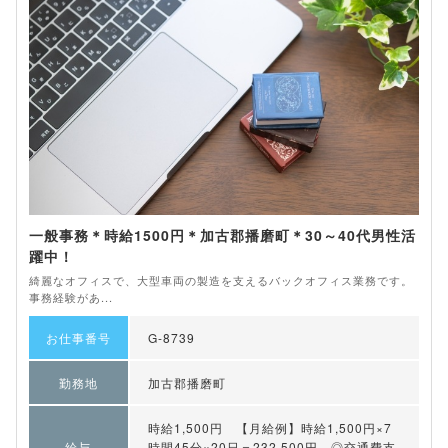
一般事務＊時給1500円＊加古郡播磨町＊30～40代男性活
躍中！
綺麗なオフィスで、大型車両の製造を支えるバックオフィス業務です。
事務経験があ...
お仕事番号
G-8739
勤務地
加古郡播磨町
時給1,500円 【月給例】時給1,500円×7
給与
時間45分×20日＝232,500円 ◎交通費支