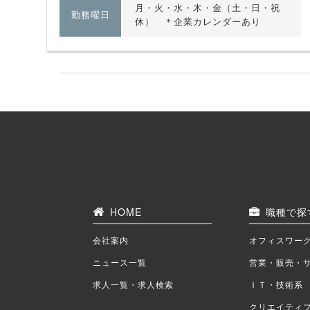
月・火・水・木・金（土・日・祝
勤務曜日
休） ＊企業カレンダーあり
HOME
職種で探
会社案内
オフィスワー
ニュース一覧
営業・販売・
求人一覧・求人検索
ＩＴ・技術系
クリエイティ