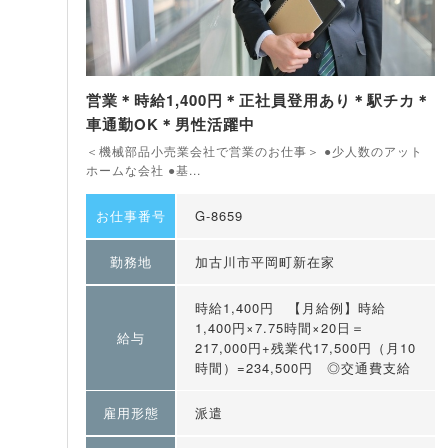
営業＊時給1,400円＊正社員登用あり＊駅チカ＊
車通勤OK＊男性活躍中
＜機械部品小売業会社で営業のお仕事＞ ●少人数のアット
ホームな会社 ●基...
お仕事番号
G-8659
勤務地
加古川市平岡町新在家
時給1,400円 【月給例】時給
1,400円×7.75時間×20日＝
給与
217,000円+残業代17,500円（月10
時間）=234,500円 ◎交通費支給
雇用形態
派遣