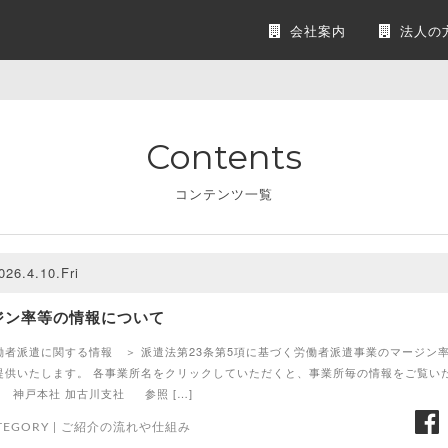
会社案内
法人の
Contents
コンテンツ一覧
026.4.10.Fri
ジン率等の情報について
働者派遣に関する情報 ＞ 派遣法第23条第5項に基づく労働者派遣事業のマージン
提供いたします。 各事業所名をクリックしていただくと、事業所毎の情報をご覧い
 神戸本社 加古川支社 参照 […]
TEGORY |
ご紹介の流れや仕組み