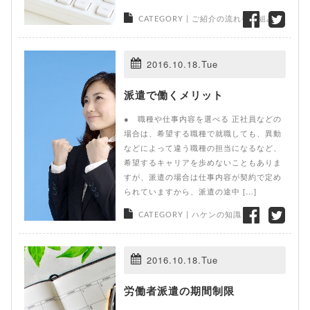
CATEGORY |
ご紹介の流れや仕組み
2016.10.18.Tue
派遣で働くメリット
● 職種や仕事内容を選べる 正社員などの
場合は、希望する職種で就職しても、異動
などによって違う職種の担当になるなど、
希望するキャリアを歩めないこともありま
すが、派遣の場合は仕事内容が契約で定め
られていますから、派遣の途中 […]
CATEGORY |
ハケンの知識
2016.10.18.Tue
労働者派遣の期間制限