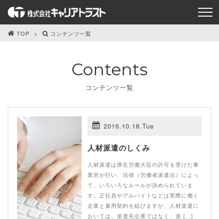
TOP
コンテンツ一覧
Contents
コンテンツ一覧
2016.10.18.Tue
人材派遣のしくみ
人材派遣は厚生労働大臣の許可を受けた事
業所が行い、法律（労働者派遣法）によっ
て、いろいろなルールが決められていま
す。正社員やアルバイトなどは実際に働く
企業と雇用契約を結びますが、人材派遣に
おいては、派遣先企業ではなく、派 […]